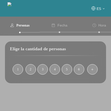
ES
Fecha
Hora
Personas
Elige la cantidad de personas
1
2
3
4
5
6