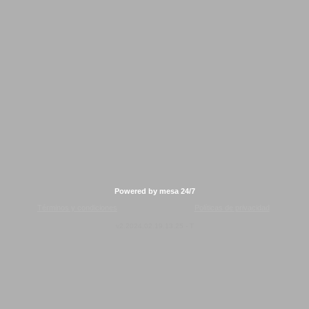
Powered by mesa 24/7
Términos y condiciones
Políticas de privacidad
v2.2024.02.19.13.25 - T