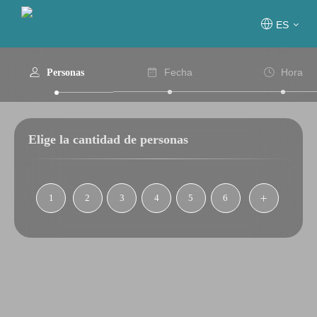
ES
Fecha
Hora
Personas
Elige la cantidad de personas
1
2
3
4
5
6