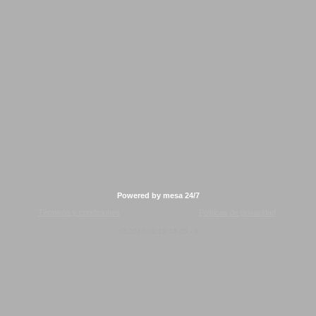
Powered by mesa 24/7
Términos y condiciones
Políticas de privacidad
v2.2024.02.19.13.25 - T