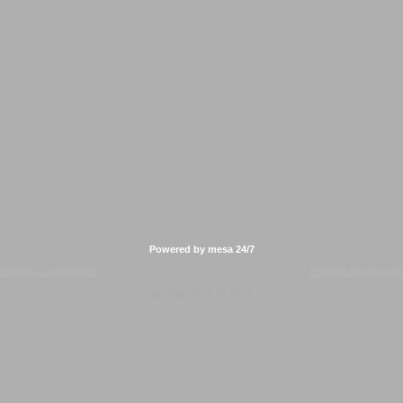
Powered by mesa 24/7
érminos y condiciones
Políticas de privacid
v2.2024.02.19.13.25 - T